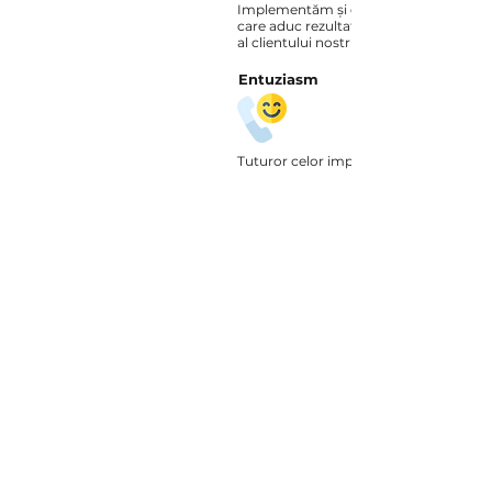
Implementăm și optimizăm doar acel
care aduc rezultate măsurabile în medi
al clientului nostru.
Entuziasm
Tuturor celor implicați în activitățile 
noastre le place ceea ce fac și asta se 
dispoziție pe care o transmitem și celo
lucrează cu noi.
Evoluție
Pentru a fi mai buni an de an pentru cli
investim în dezvoltarea noastră prin pa
periodică la traininguri, conferințe și se
același timp, ne informăm în continuu a
să fim la zi cu cele mai noi schimbări ale
și cu cele mai noi tehnici de prevenire ș
utilizate.
Rapiditate