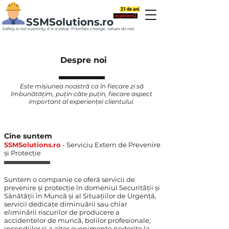
21 de ani
experiență
SSMSolutions.ro
Safety is not a priority, it is a value. Priorities change, values do not.
Despre noi
Este misiunea noastră ca în fiecare zi să
îmbunătățim, puțin câte puțin, fiecare aspect
important al experienței clientului.
Cine suntem
SSMSolutions.ro
- Serviciu Extern de Prevenire
și Protecție
Suntem o companie ce oferă servicii de
prevenire și protecție în domeniul Securității și
Sănătății în Muncă și al Situațiilor de Urgență,
servicii dedicate diminuării sau chiar
eliminării riscurilor de producere a
accidentelor de muncă, bolilor profesionale,
incendiilor şi a altor evenimente nedorite la