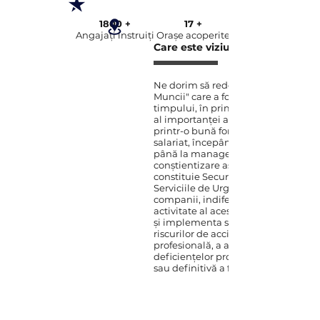
1800 +
17 +
Angajați instruiți
Orașe acoperite
Care este viziunea noastră
Ne dorim să redefinim noțiunea de 
Muncii" care a fost greșit înțeleasă 
timpului, în primul rând din punct
al importanței acordate. Suntem sig
printr-o bună formare și informare a
salariat, începând de la cel mai mic 
până la manageri, se va ajunge la o
conștientizare asupra importanței p
constituie Securitatea și Sănătatea 
Serviciile de Urgență în cadrul fiecă
companii, indiferent de domeniul 
activitate al acesteia. Abia apoi pu
și implementa soluții pentru elimi
riscurilor de accidentare și îmbolnă
profesională, a amenzilor și a tuturo
deficiențelor provocate de lipsa te
sau definitivă a forței de muncă.