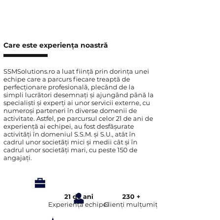
Care este experiența noastră
SSMSolutions.ro a luat ființă prin dorința unei
echipe care a parcurs fiecare treaptă de
perfecționare profesională, plecând de la
simpli lucrători desemnați și ajungând până la
specialiști și experți ai unor servicii externe, cu
numeroși parteneri în diverse domenii de
activitate. Astfel, pe parcursul celor 21 de ani de
experiență ai echipei, au fost desfășurate
activități în domeniul S.S.M. și S.U., atât în
cadrul unor societăți mici și medii cât și în
cadrul unor societăți mari, cu peste 150 de
angajați.
21 de ani
230 +
Experiența echipei
Clienți mulțumiți