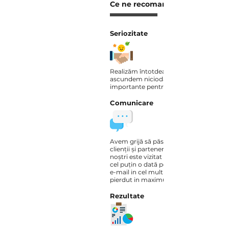
Ce ne recomandă
Seriozitate
Realizăm întotdeauna ceea ce am prom
ascundem niciodată aspecte care sunt
importante pentru clienții noștri.
Comunicare
Avem grijă să păstrăm o relație apropia
clienții și partenerii noștri. Fiecare dintr
noștri este vizitat cel puțin o dată pe lun
cel puțin o dată pe săptămână, i se ră
e-mail in cel mult 24 de ore și i se înto
pierdut in maximum 2 ore.
Rezultate